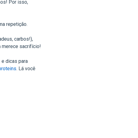
os! Por isso,
ma repetição.
adeus, carbos!),
 merece sacrifício!
 e dicas para
roteins
. Lá você