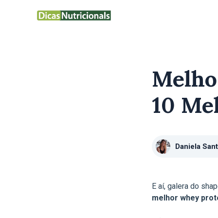
Pular
para
o
conteúdo
Melho
10 Me
Daniela Sant
E aí, galera do sha
melhor whey prote