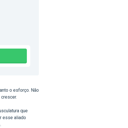
anto o esforço. Não
 crescer.
usculatura que
r esse aliado
.