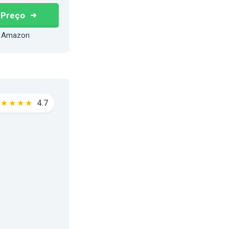
 Preço
 Amazon
★
★
★
★
4.7